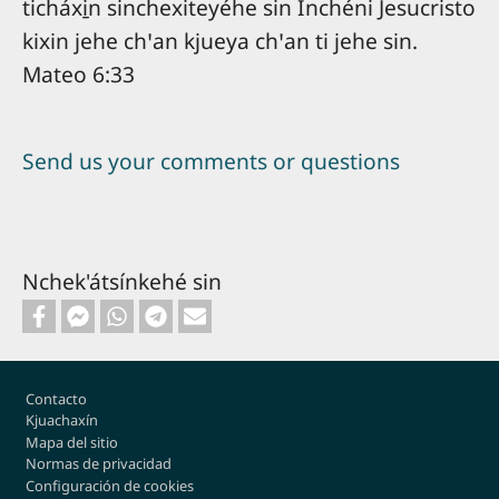
ticháxi̱n sinchexiteyéhe sin Inchéni Jesucristo
kixin jehe chꞌan kjueya chꞌan ti jehe sin.
Mateo 6:33
Send us your comments or questions
Nchek'átsínkehé sin
Footer
Contacto
Kjuachaxín
Mapa del sitio
Normas de privacidad
Configuración de cookies