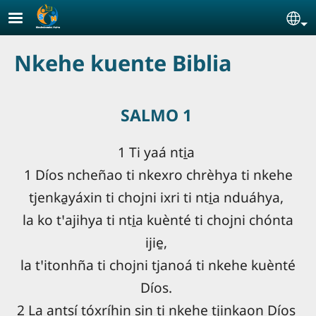
Pasar al contenido principal
Se
Nkehe kuente Biblia
SALMO 1
1 Ti yaá nti̱a
1 Díos ncheñao ti nkexro chrèhya ti nkehe
tjenka̱yáxin ti chojni ixri ti nti̱a nduáhya,
la ko tꞌajihya ti nti̱a kuènté ti chojni chónta
ijie̱,
la tꞌitonhña ti chojni tjanoá ti nkehe kuènté
Díos.
2 La a̱ntsí tóxríhi̱n sin ti nkehe tjinkaon Díos