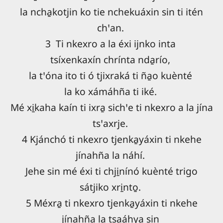
la ncha̱kotjin ko tie nchekuáxin sin ti itén
chꞌan.
3 Ti nkexro a la éxi ijnko inta
tsíxenkaxín chrínta nda̱río,
la tꞌóna ito ti ó tjixraká ti ña̱o kuènté
la ko xámáhña ti iké.
Mé xi̱kaha kaín ti ixra̱ sichꞌe ti nkexro a la jína
tsꞌaxrje.
4 Kjánchó ti nkexro tjenka̱yáxin ti nkehe
jínahña la náhí.
Jehe sin mé éxi ti chji̱nínó kuènté trigo
sátjiko xri̱nto̱.
5 Méxra̱ ti nkexro tjenka̱yáxin ti nkehe
jínahña la tsaáhya sin