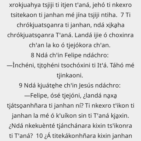
xrokjuahya tsjiji ti itjen tꞌaná, jehó ti nkexro
tsitekaon ti janhan mé jína tsjiji ntiha. 7 Ti
chrókjuatso̱anra ti janhan, ndá xi̱ka̱ha
chrókjuatso̱anra Tꞌaná. Landá ijie ó choxinra
chꞌan la ko ó tjejókora chꞌan.
8 Ndá chꞌin Felipe ndáchro:
―Ìnchéni, ti̱to̱héni tsochóxini ti Itꞌá. Táhó mé
tjinkaoni.
9 Ndá kjuáte̱he chꞌin Jesús ndáchro:
―Felipe, ósé tjejóni, ¿landá na̱xa̱
tjátso̱anhñara ti janhan ní? Ti nkexro tꞌikon ti
janhan la mé ó kꞌuíkon sin ti Tꞌaná kja̱xin.
¿Ndá nkekuènté tjánchánara kixin tsꞌikonra
ti Tꞌaná? 10 ¿Á titekákonhñara kixin janhan