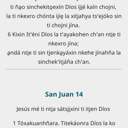
ti ña̱o sinchekito̱exín Díos iji̱é kaín chojni,
la ti nkexro chónta ijie̱ la xitjahya tsꞌejóko sin
ti chojni jína.
6 Kixin Itꞌéni Díos la tꞌayakohen chꞌan nti̱e ti
nkexro jína;
a̱ndá nti̱e ti sin tjenka̱yáxin nkehe jínahña la
sinchekꞌitjáña chꞌan.
San Juan 14
Jesús mé ti nti̱a sátsji̱xini ti itjen Díos
1 Tóxakuanhñara. Titekáonra Díos la ko