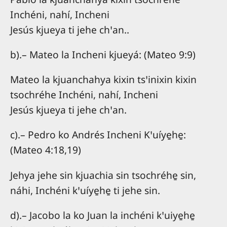
Inchéni, nahí, Incheni
Jesús kjueya ti jehe chꞌan..
b).– Mateo la Incheni kjueyá: (Mateo 9:9)
Mateo la kjuanchahya kixin tsꞌinixin kixin
tsochréhe Inchéni, nahí, Incheni
Jesús kjueya ti jehe chꞌan.
c).– Pedro ko Andrés Incheni Kꞌuíye̱he̱:
(Mateo 4:18,19)
Jehya jehe sin kjuachia sin tsochréhe̱ sin,
náhi, Inchéni kꞌuíye̱he̱ ti jehe sin.
d).– Jacobo la ko Juan la inchéni kꞌuiye̱he̱