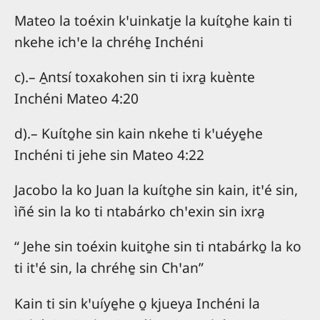
Mateo la toéxin kꞌuinkatje la kuíto̱he kain ti
nkehe ichꞌe la chréhe̱ Inchéni
c).– A̱ntsí toxakohen sin ti ixra̱ kuènte
Inchéni Mateo 4:20
d).– Kuíto̱he sin kain nkehe ti kꞌuéye̱he
Inchéni ti jehe sin Mateo 4:22
Jacobo la ko Juan la kuíto̱he sin kain, itꞌé sin,
ìñé sin la ko ti ntabárko chꞌexin sin ixra̱
“ Jehe sin toéxin kuito̱he sin ti ntabárko̱ la ko
ti itꞌé sin, la chréhe̱ sin Chꞌan”
Kain ti sin kꞌuíye̱he o̱ kjueya Inchéni la