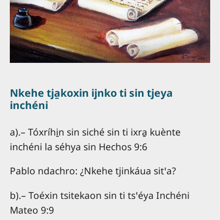
Nkehe tja̱koxin ijnko ti sin tjeya
inchéni
a).– Tóxríhi̱n sin siché sin ti ixra̱ kuènte
inchéni la séhya sin Hechos 9:6
Pablo ndachro: ¿Nkehe tjinkáua sitꞌa?
b).– Toéxin tsitekaon sin ti tsꞌéya Inchéni
Mateo 9:9