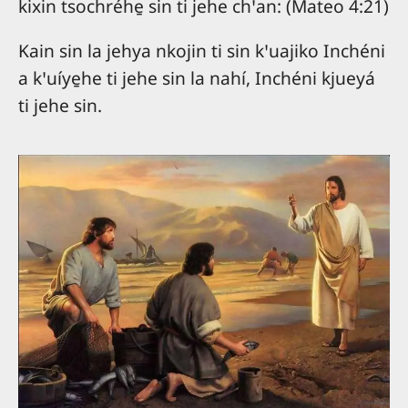
kixin tsochréhe̱ sin ti jehe chꞌan: (Mateo 4:21)
Kain sin la jehya nkojin ti sin kꞌuajiko Inchéni
a kꞌuíye̱he ti jehe sin la nahí, Inchéni kjueyá
ti jehe sin.