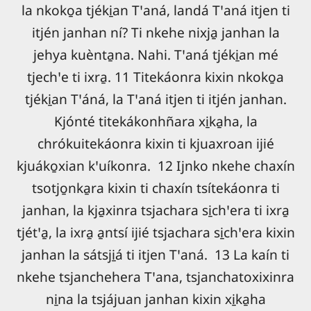
la nkoko̱a tjéki̱an Tꞌaná, landá Tꞌaná itjen ti
itjén janhan ní? Ti nkehe nixja̱ janhan la
jehya kuènta̱na. Nahi. Tꞌaná tjéki̱an mé
tjechꞌe ti ixra̱. 11 Titekáonra kixin nkoko̱a
tjéki̱an Tꞌáná, la Tꞌaná itjen ti itjén janhan.
Kjónté titekákonhñara xi̱ka̱ha, la
chrókuitekáonra kixin ti kjuaxroan ijié
kjuáko̱xian kꞌuíkonra. 12 Ijnko nkehe chaxín
tsotjo̱nka̱ra kixin ti chaxín tsítekáonra ti
janhan, la kja̱xinra tsjachara si̱chꞌera ti ixra̱
tjétꞌa̱, la ixra̱ a̱ntsí ijié tsjachara si̱chꞌera kixin
janhan la sátsji̱á ti itjen Tꞌaná. 13 La kaín ti
nkehe tsjanchehera Tꞌana, tsjanchatoxixinra
ni̱na la tsjájuan janhan kixin xi̱ka̱ha