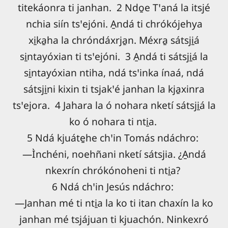
titekáonra ti janhan. 2 Ndo̱e Tꞌaná la itsjé
nchia siín tsꞌejóni. A̱ndá ti chrókójehya
xi̱ka̱ha la chróndáxrja̱n. Méxra̱ sátsji̱á
si̱ntayóxian ti tsꞌejóni. 3 A̱ndá ti sátsji̱á la
si̱ntayóxian ntiha, ndá tsꞌinka ínaá, ndá
sátsji̱ni kixin ti tsjakꞌé janhan la kja̱xinra
tsꞌejora. 4 Jahara la ó nohara nketí sátsji̱á la
ko ó nohara ti nti̱a.
5 Ndá kjuáte̱he chꞌin Tomás ndáchro:
―Ìnchéni, noehñani nketí sátsjia. ¿A̱ndá
nkexrín chrókónoheni ti nti̱a?
6 Ndá chꞌin Jesús ndáchro:
―Janhan mé ti nti̱a la ko ti itan chaxín la ko
janhan mé tsjájuan ti kjuachón. Ninkexró