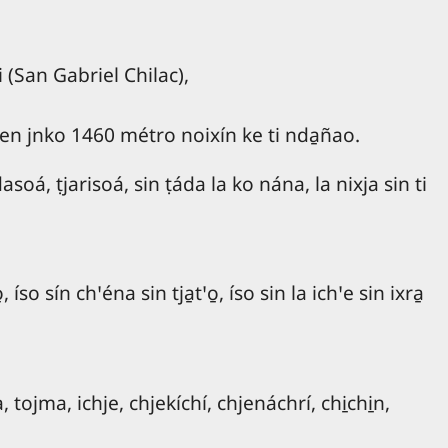
i (San Gabriel Chilac),
itjen jnko 1460 métro noixín ke ti nda̱ñao.
dasoá, ṭjarisoá, sin ṭáda la ko nána, la nixja sin ti
, íso sín chꞌéna sin tja̱tꞌo̱, íso sin la ichꞌe sin ixra̱
 tojma, ichje, chjekíchí, chjenáchrí, chi̱chi̱n,