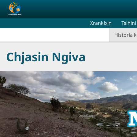
Pasar al contenido principal
Xrankíxin
Tsihini
Historia 
Chjasin Ngiva