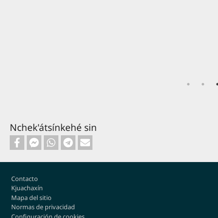
Nchek'átsínkehé sin
Footer
Contacto
Kjuachaxín
Mapa del sitio
Normas de privacidad
Configuración de cookies