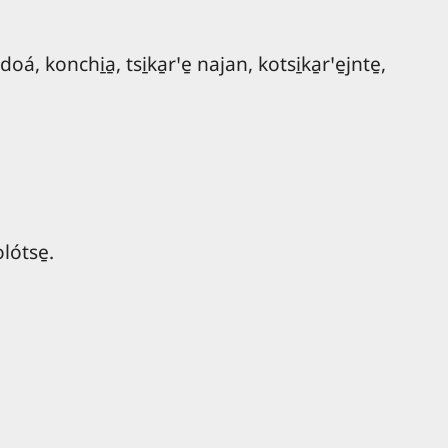
, konchi̱a̱, tsi̱ka̱rꞌe̱ najan, kotsi̱ka̱rꞌe̱jnte̱,
lótse̱.