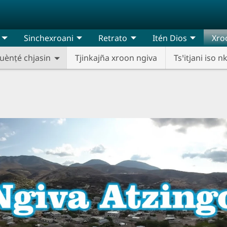
Sinchexroani
Retrato
Itén Dios
Xroo
kuènṭé chjasin
Tjinkajña xroon ngiva
Tsꞌitjani iso 